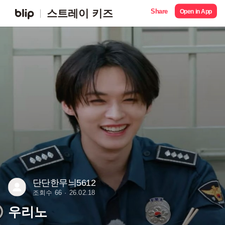
Share
스트레이 키즈
Open in App
단단한무늬5612
조회수 66
26.02.18
우리노