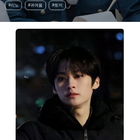
#리노
#귀여움
#토끼