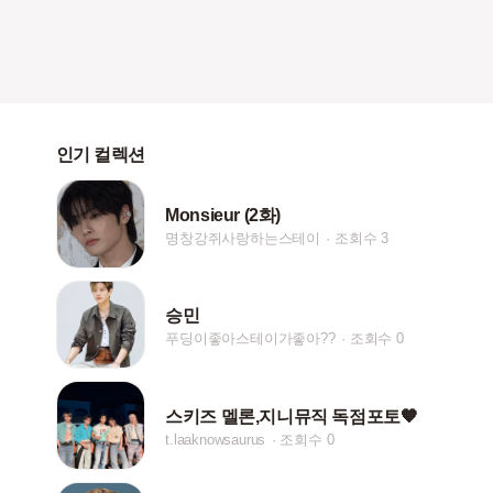
인기 컬렉션
Monsieur (2화)
명창강쥐사랑하는스테이
조회수 3
승민
푸딩이좋아스테이가좋아??
조회수 0
스키즈 멜론,지니뮤직 독점포토🧡
t.laaknowsaurus
조회수 0