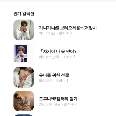
인기 컬렉션
기니기니🐹 보러오세용~ (저장시 ❤️,댓글 필수!!)
기니기니🐹
조회수 2
「자기야 나 못 믿어?」
이다은ᵋᵌ_반확
조회수 5
유다를 위한 선물
깜아지🐶
조회수 1
도후니!🩵갤러리 털기
말랑꿀떡_신유
조회수 2