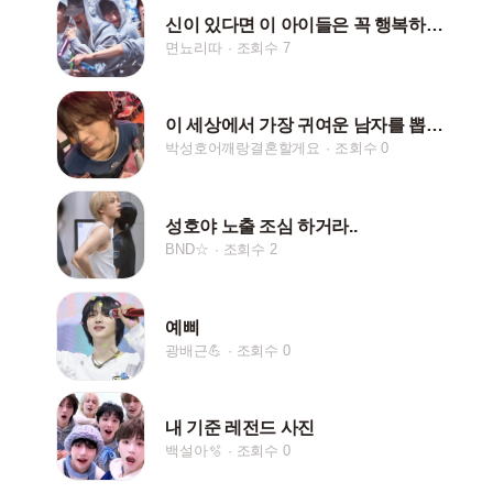
신이 있다면 이 아이들은 꼭 행복하게 해주세요
면뇨리따
조회수 7
이 세상에서 가장 귀여운 남자를 뽑으면 박성호야
박성호어깨랑결혼할게요
조회수 0
성호야 노출 조심 하거라..
BND☆
조회수 2
예삐
광배근💪
조회수 0
내 기준 레전드 사진
백설아🫧
조회수 0