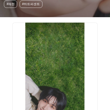
#재현
#하트퍼센트