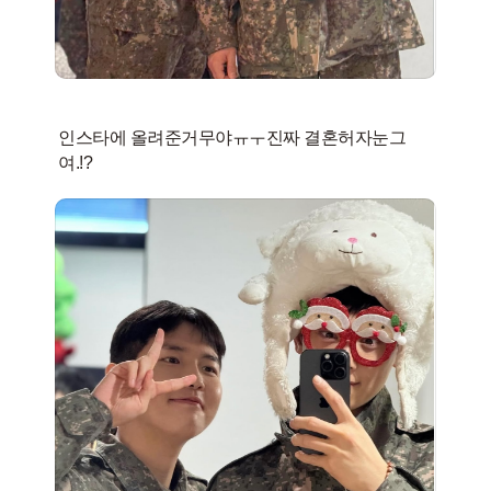
인스타에 올려준거무야ㅠㅜ진짜 결혼허자눈그