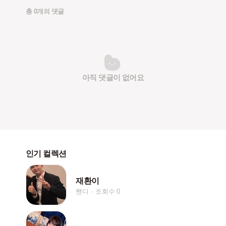
총 0개의 댓글
아직 댓글이 없어요
인기 컬렉션
재환이
짼디
조회수 0