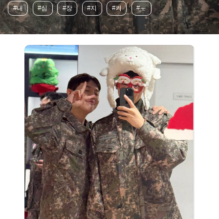
#내
#심
#장
#지
#켜
#ㅜ