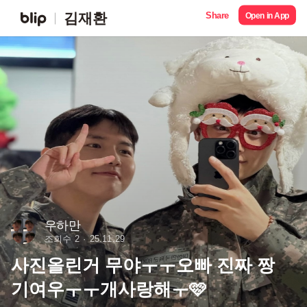
Share
김재환
Open in App
우하만
조회수 2
25.11.29
사진올린거 무야ㅜㅜ오빠 진짜 짱
기여우ㅜㅜ개사랑해ㅜ🩷