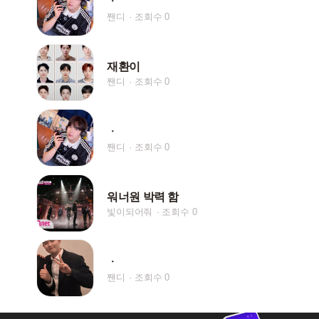
ㆍ
짼디
조회수 0
재환이
짼디
조회수 0
ㆍ
짼디
조회수 0
워너원 박력 함
빛이되어줘
조회수 0
ㆍ
짼디
조회수 0