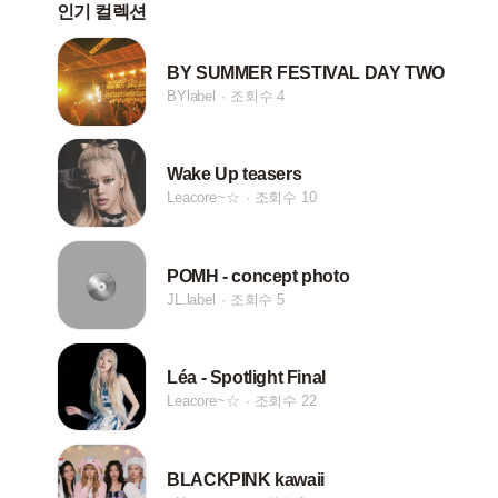
인기 컬렉션
BY SUMMER FESTIVAL DAY TWO
BYlabel
조회수 4
Wake Up teasers
Leacore~☆
조회수 10
POMH - concept photo
JL.label
조회수 5
Léa - Spotlight Final
Leacore~☆
조회수 22
BLACKPINK kawaii