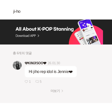
총 6개의 댓글
🩷KIMJISOO🩶
26.01.30
Hi jiho rep idol is Jennie❤️
1
5
더보기