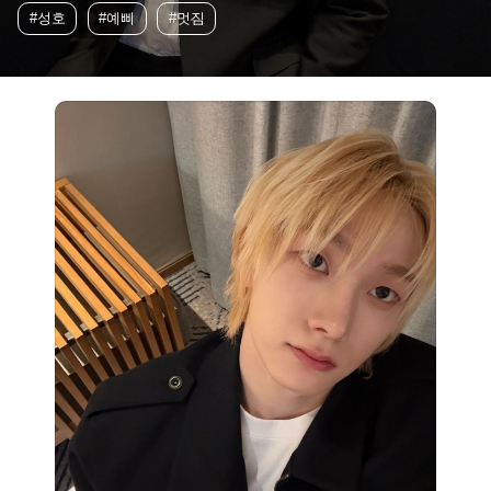
#성호
#예삐
#멋짐