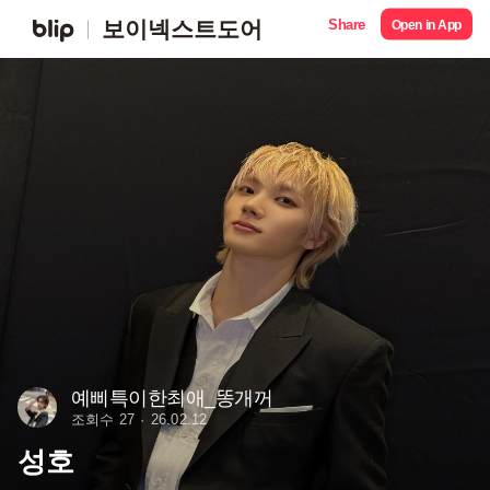
Share
보이넥스트도어
Open in App
예삐특이한최애_똥개꺼
조회수 27
26.02.12
성호