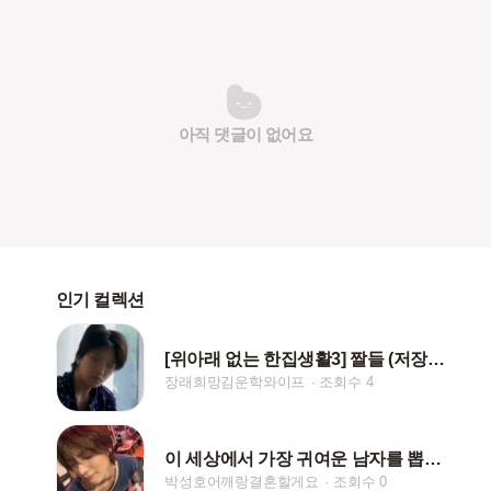
아직 댓글이 없어요
인기 컬렉션
[위아래 없는 한집생활3] 짤들 (저장시 핱/댓)
장래희망김운학와이프
조회수 4
이 세상에서 가장 귀여운 남자를 뽑으면 박성호야
박성호어깨랑결혼할게요
조회수 0