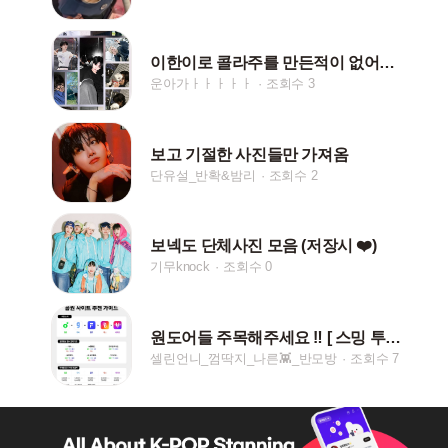
이한이로 콜라주를 만든적이 없어서 산앤한으로 만들었어요
운아가ㅏㅏㅏㅏㅏ
조회수 3
보고 기절한 사진들만 가져옴
단유설_반확&밤리
조회수 2
보넥도 단체사진 모음 (저장시 ❤️)
기무knock
조회수 0
원도어들 주목해주세요 ‼️ [ 스밍 투표 ]
셀린언니_껌딱지_나른👾_반모방
조회수 7