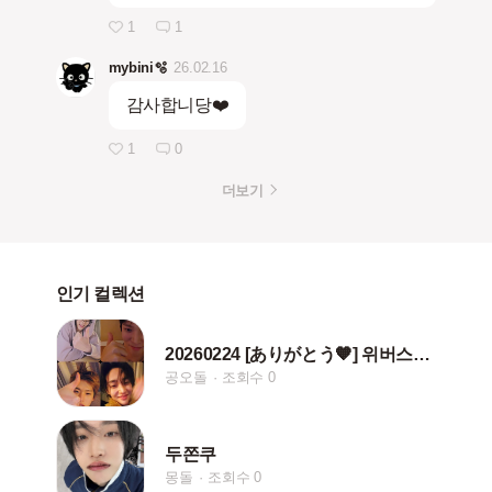
1
1
mybini🫧
26.02.16
감사합니당❤️
1
0
더보기
인기 컬렉션
20260224 [ありがとう🧡] 위버스라이브
공오돌
조회수 0
두쫀쿠
몽돌
조회수 0