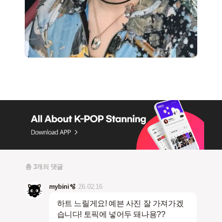
총 3개의 댓글
mybini🫧
26.02.16
하트 느릴게요! 예븐 사진 잘 가져가겠
습니다! 토픽에 넣어두 돼나용??