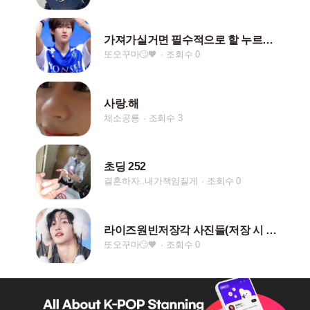
가져가실거면 필수적으로 핱 누르셔요 히주들] 빈이 사진
또오꾸마🙄🧡
조회수 0
사랑.해
채소공룡
조회수 3
초딩 252
결혼하자..내가책임질게
조회수 0
라이즈원빈저장각 사진들(저장 시 팔&하트 부탁드리꾸마)
또오꾸마🙄🧡
조회수 0