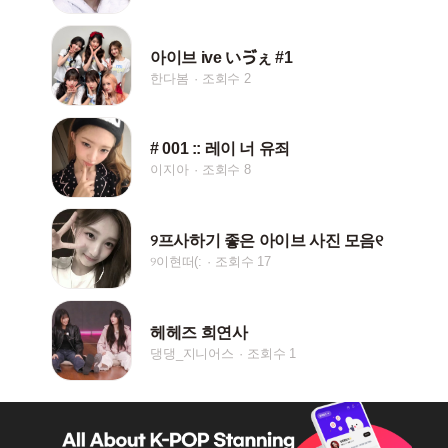
아이브 ive いゔぇ #1
한다봄
조회수 2
# 001 :: 레이 너 유죄
이지아
조회수 8
୨프사하기 좋은 아이브 사진 모음୧
୨이현떠(:
조회수 17
헤헤즈 희연사
댕댕_지니어스
조회수 1