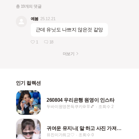
총 19개의 댓글
예봄
25.12.21
근데 유닛도 나쁘지 않은것 같앙
1
18
더보기
인기 컬렉션
260804 우리은행 원영이 인스타
두바이원영쫀득쿠키🍪🐰💕
조회수 2
귀여운 유지니( 말 하고 사진 가져가 주세요~)
유진이가최고♡
조회수 0