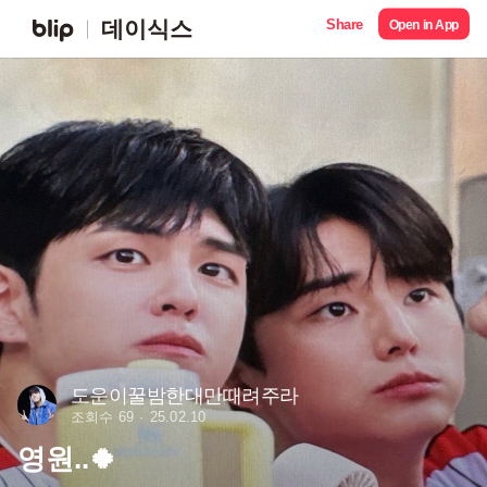
Share
데이식스
Open in App
도운이꿀밤한대만때려주라
조회수 69
25.02.10
영원..🍀