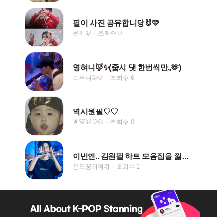
필이 사진 공유합니당🐰🩷
욘키🦊
조회수 0
영혀니🦊✨(줍시 댓 한번씩만,,🫶)
도우니🐶🩷
조회수 6
역시원필♡♡
🌟🐻🦊🐰🐶
조회수 0
이번엔.. 김원필 하트 모음집을 낋여왔어요...💗
윤도꿍귀여워
조회수 2