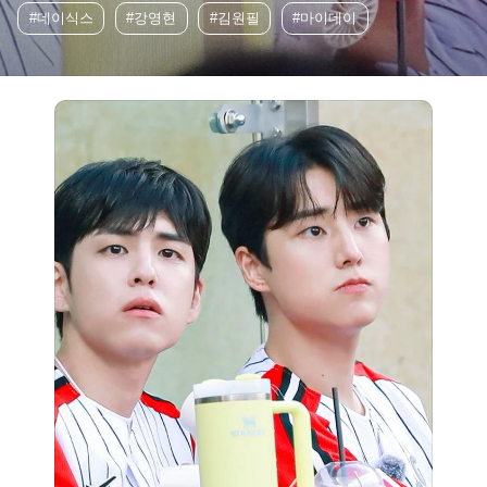
#데이식스
#강영현
#김원필
#마이데이