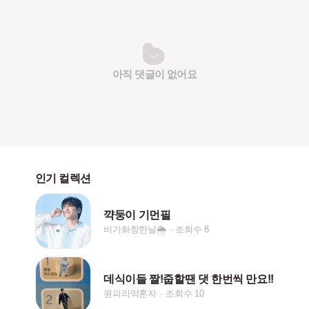
아직 댓글이 없어요
인기 컬렉션
꺅둥이 기먼필
비가화창한날🌦️
조회수 8
데식이들 짤!줍할땐 댓 한번씩 만요!!
원피리약혼자
조회수 10