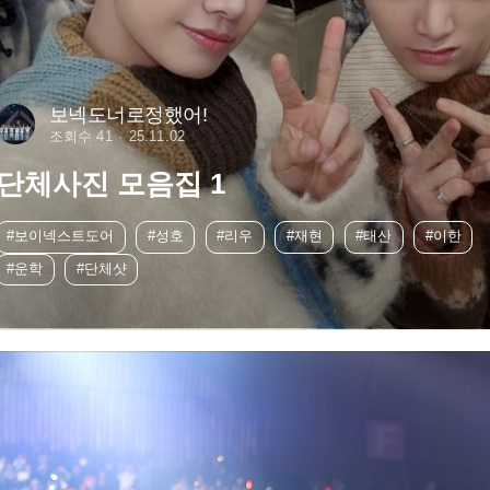
보넥도너로정했어!
조회수 41
25.11.02
단체사진 모음집 1
#보이넥스트도어
#성호
#리우
#재현
#태산
#이한
#운학
#단체샷