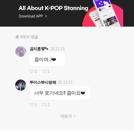
총 4개의 댓글
곰지훈🐻🐾
25.12.21
줍이여..!❤️
1
1
투어스🩷사랑해
25.12.27
너무 웃기네요!! 줍이요❤️
1
1
더보기