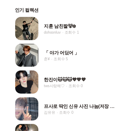
인기 컬렉션
지훈 남친짤🐻‍❄️
dohoonluv
조회수 1
「 야가 어딨어 」
춘¥
조회수 5
한진이🐱🐱🐱💙💙💙
tws사랑해♡
조회수 0
프사로 딱인 신유 사진 나눔(저장 시 하트나 댓글!)
김유유
조회수 0