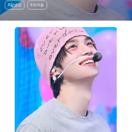
#잘생김
#귀여움