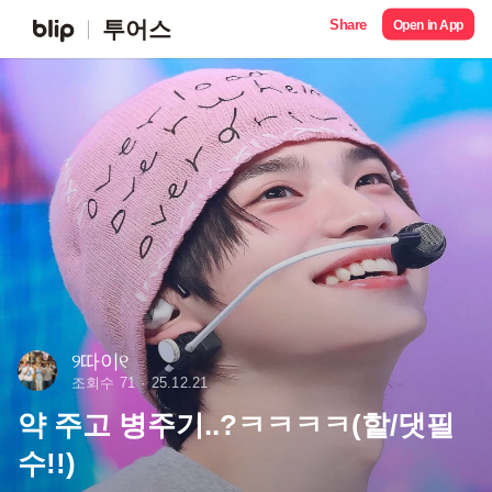
Share
투어스
Open in App
୨따이୧
조회수 71
25.12.21
약 주고 병주기..?ㅋㅋㅋㅋ(핱/댓필
수!!)