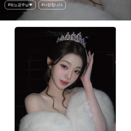
#워뇨공주님💗
#사랑합니다