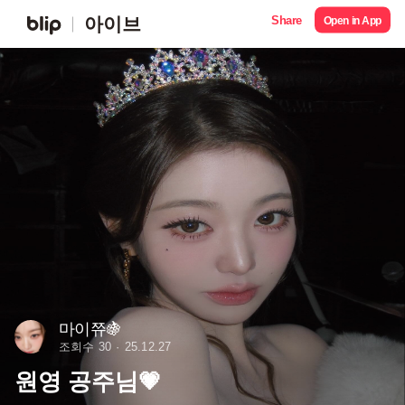
Share
아이브
Open in App
마이쮸🍇
조회수 30
25.12.27
원영 공주님💗