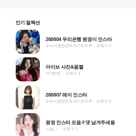
인기 컬렉션
260804 우리은행 원영이 인스타
두바이원영쫀득쿠키🍪🐰💕
조회수 2
아이브 사진&움짤
୨이현떠(:
조회수 4
260807 레이 인스타
두바이원영쫀득쿠키🍪🐰💕
조회수 0
원영 인스타 모음 // 댓 남겨주세용
스탈_✨
조회수 1