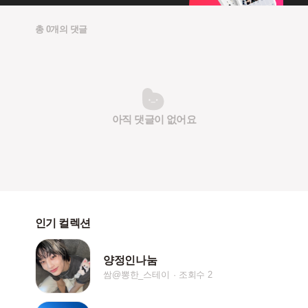
총 0개의 댓글
아직 댓글이 없어요
인기 컬렉션
양정인나눔
쌈@뽕한_스테이
조회수 2