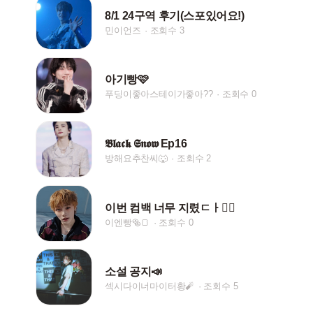
8/1 24구역 후기(스포있어요!)
민이언즈
조회수 3
아기빵🩷
푸딩이좋아스테이가좋아??
조회수 0
𝕭𝖑𝖆𝖈𝖐 𝕾𝖓𝖔𝖜 Ep16
방해요추찬씨🐺
조회수 2
이번 컴백 너무 지렸ㄷㅏ❤️‍🔥
이엔빵🥯🍞
조회수 0
소설 공지📣
섹시다이너마이터황🧨
조회수 5