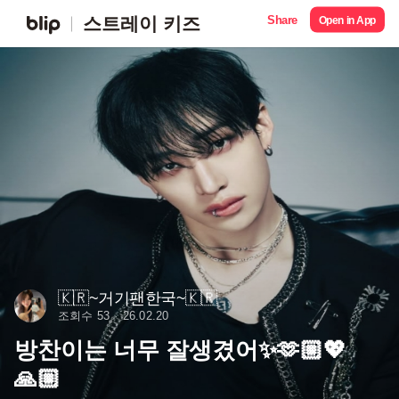
Share
스트레이 키즈
Open in App
🇰🇷~거기팬한국~🇰🇷
조회수 53
26.02.20
방찬이는 너무 잘생겼어✨🫶🏼💖
🙏🏼