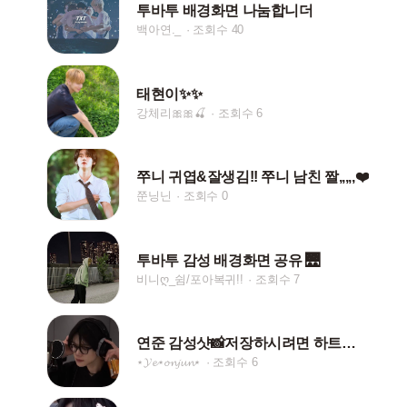
투바투 배경화면 나눔합니더
백아연._
조회수 40
태현이✨✨
강체리🎀🎀🍒
조회수 6
쭈니 귀엽&잘생김!! 쭈니 남친 짤,,,,,❤️
쭌닝닌
조회수 0
투바투 감성 배경화면 공유 🌉
비니ღ_쉼/포아복귀!!
조회수 7
연준 감성샷📸저장하시려면 하트눌러주세여!!❤️
⋆𝓨𝓮⋆𝓸𝓷𝓳𝓾𝓷⋆
조회수 6