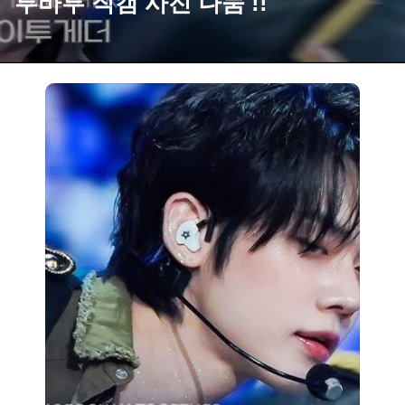
투바투 직캠 사진 나눔 !!