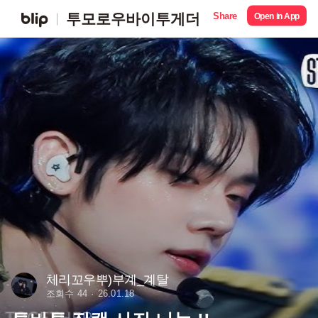
Share
투모로우바이투게더
Open in App
체리꼬우뿌)부계_계탈
조회수 44
26.01.18