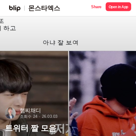
Share
몬스타엑스
Open in App
햄찌채디
조회수 24
26.03.03
트위터 짤 모음