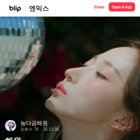
Share
엔믹스
Open in App
농댜곰해원
조회수 78
25.11.06