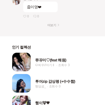
줍이영❤️
0
0
더보기
인기 컬렉션
쮸뀨미♡(feat 해원)
🐶찌우//아기🍼
조회수 3
투어zip 감상평 (+수수함)
행담곰_
조회수 0
행이🐻💗