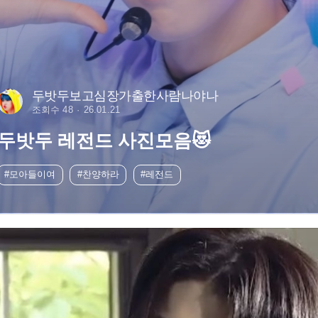
두밧두보고심장가출한사람나야나
조회수 48
26.01.21
두밧두 레전드 사진모음😻
#모아들이여
#찬양하라
#레전드