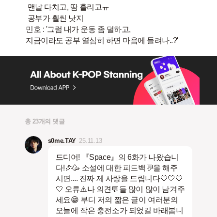
​ 맨날 다치고, 땀 흘리고ㅠ
​ 공부가 훨씬 낫지
​민호 : '그럼 내가 운동 좀 덜하고,
총 23개의 댓글
s0me.TAY
25.11.13
드디어! 『Space』의 6화가 나왔습니
다!🎉🥳 소설에 대한 피드백💬을 해주
시면.... 진짜 제 사랑을 드립니다🤍🤍🤍
🤍 오류⚠️나 의견💬들 많이 많이 남겨주
세요😁 부디 저의 짧은 글이 여러분의
오늘에 작은 충전소가 되었길 바래봅니