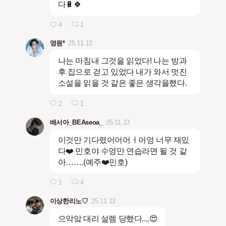
다🔋🍀
4
1
영원*
25.11.13
나는 마침내 그것을 읽었다! 나는 방과
후 집으로 걷고 있었다 내가 와서 멋진
소설을 읽을 것 같은 좋은 생각을했다.
2
1
배서아_BEAseoa_
25.11.13
이것만 기다렸어어어ㅓ어엉 너무 재밌
다❤️ 민호야 수영만 연습라면 될 것 같
아…….(예주❤️민호)
1
4
이상한리노♡
25.11.13
으악앜 대리 설렘 당했다....😍