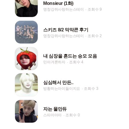
Monsieur (1화)
명창강쥐사랑하는스테이
조회수 9
스키즈 8/2 막막콘 후기
명창강쥐사랑하는스테이
조회수 2
내 심장을 흔드는 승모 모음
민아겨론하자
조회수 4
심심해서 만든..
방황하는아이들이지요
조회수 3
자는 물만듀
스따아아아
조회수 0