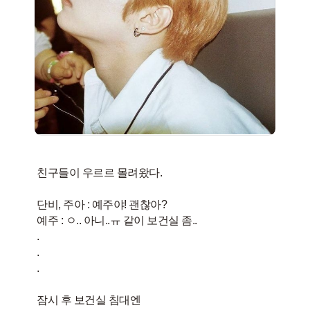
친구들이 우르르 몰려왔다.
​단비, 주아 : 예주야! 괜찮아?
​예주 : ㅇ.. 아니..ㅠ 같이 보건실 좀..
.
.
.
​잠시 후 보건실 침대엔