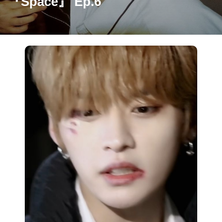
『Space』 Ep.6