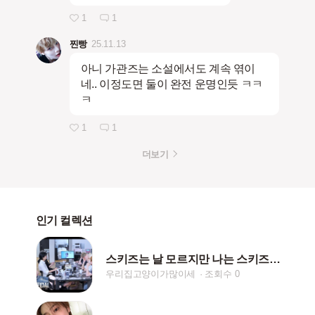
1
1
찐빵
25.11.13
아니 가관즈는 소설에서도 계속 엮이
네.. 이정도면 둘이 완전 운명인듯 ㅋㅋ
ㅋ
1
1
더보기
인기 컬렉션
스키즈는 날 모르지만 나는 스키즈를 안다♡
우리집고양이가많이세
조회수 0