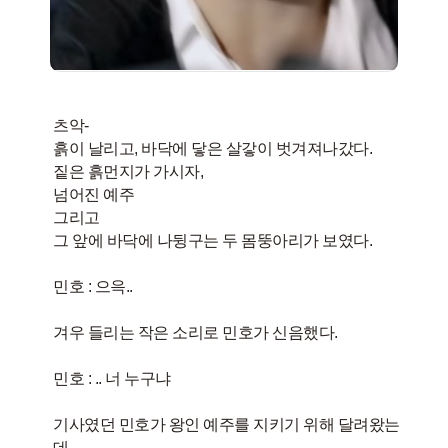
츠악-
흙이 날리고, 바닥에 닿은 살갛이 벗겨져나갔다.​
짙은 흙먼지가 가시자,
넘어진 예주
그리고
그 앞에 바닥에 나뒹구는 두 몸뚱아리가 보였다.
민호 : 으윽..
​겨우 들리는 작은 소리로 민호가 신음했다.
​민호 : .. 너 누구냐
​기사였던 민호가 왕인 예주를 지키기 위해 달려왔는
데,