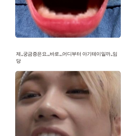
제,,궁금증은요,,,바로,,,어디부터 아기테이일까,,임