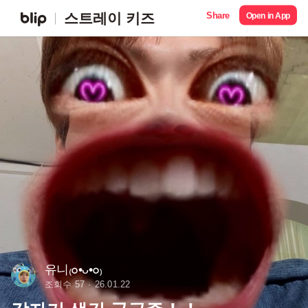
Share
스트레이 키즈
Open in App
유니₍๐•ᴗ•๐₎
조회수 57
26.01.22