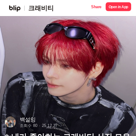
Share
크래비티
Open in App
백설잉
조회수 80
25.12.27