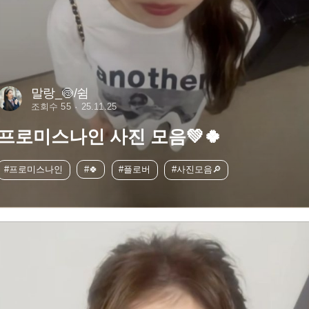
말랑_🍥/쉼
조회수 55
25.11.25
프로미스나인 사진 모음💚🍀
#프로미스나인
#🍀
#플로버
#사진모음🔎