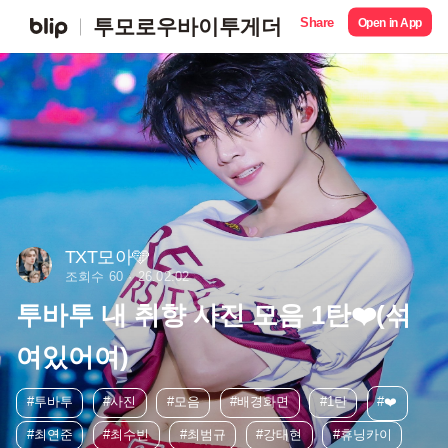
Share
투모로우바이투게더
Open in App
TXT모아🩵
조회수 60
26.02.02
투바투 내 취향 사진 모음 1탄❤️(섞
여있어여)
#투바투
#사진
#모음
#배경화면
#1탄
#❤️
#최연준
#최수빈
#최범규
#강태현
#휴닝카이