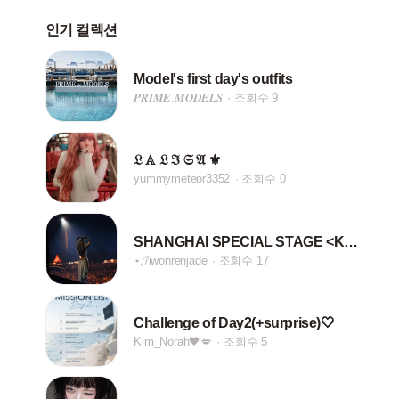
인기 컬렉션
Model's first day's outfits
𝑷𝑹𝑰𝑴𝑬.𝑴𝑶𝑫𝑬𝑳𝑺
조회수 9
𝔏 𝔸 𝔏 ℑ 𝔖 𝔄 ⚜️
yummymeteor3352
조회수 0
SHANGHAI SPECIAL STAGE <KJW>
⋆ㅤ𝓙iwonrenjade
조회수 17
Challenge of Day2(+surprise)🤍
Kim_Norah🖤💋
조회수 5