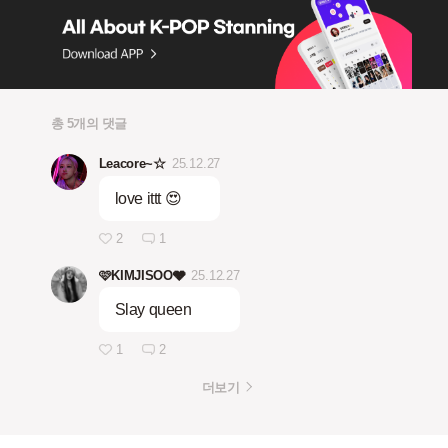
총 5개의 댓글
Leacore~☆
25.12.27
love ittt 😍
2
1
🩷KIMJISOO🩶
25.12.27
Slay queen
1
2
더보기