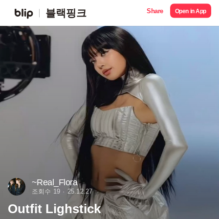
Share
블랙핑크
Open in App
~Real_Flora
조회수 19
25.12.27
Outfit Lighstick