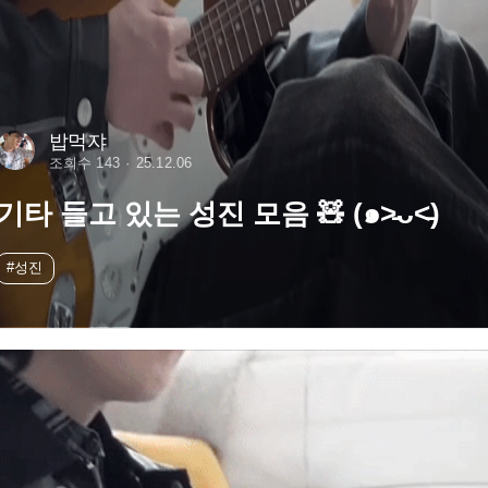
밥먹쟈
조회수 143
25.12.06
기타 들고 있는 성진 모음 🧸 (๑˃̵ᴗ˂̵)
#성진