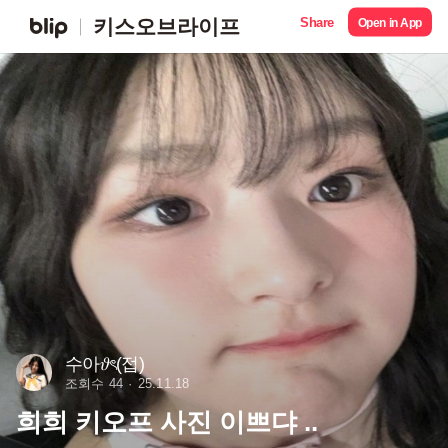
Share
키스오브라이프
Open in App
수아𝜗ৎ(접)
조회수 44
25.11.18
희희 키오프 사진 이쁘댜 ..