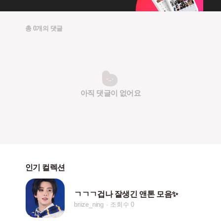
총 0개의 댓글
아직 댓글이 없어요
인기 컬렉션
ㄱㄱㄱ겁나 잘생긴 앤톤 모음✨
briize_ning
조회수 0