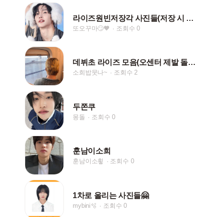
라이즈원빈저장각 사진들(저장 시 팔&하트 부탁드리꾸마)
또오꾸마🙄🧡
조회수 0
데뷔초 라이즈 모음(오센터 제발 돌아와 ㅜㅜㅜ)
소희밥뭇나~
조회수 2
두쫀쿠
몽돌
조회수 0
훈남이소희
훈남이소힇
조회수 0
1차로 올리는 사진들🤗
mybini🫧
조회수 0