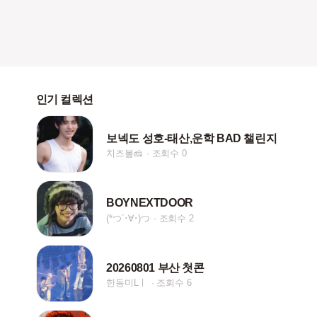
인기 컬렉션
보넥도 성호-태산,운학 BAD 챌린지
치즈볼🧀
조회수 0
BOYNEXTDOOR
(*つ´･∀･)つ
조회수 2
20260801 부산 첫콘
한동미Lㅣ
조회수 6