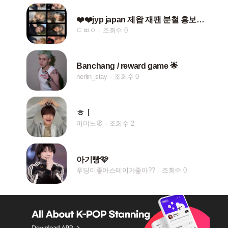
❤️❤️jyp japan 제왑 재팬 분철 홍보❤️❤️
ㄷㅃㅇ
조회수 0
Banchang / reward game 🌟
nerlin_stay
조회수 0
ㅎㅣ
미미노🧭
조회수 2
아기빵🩷
푸딩이좋아스테이가좋아??
조회수 0