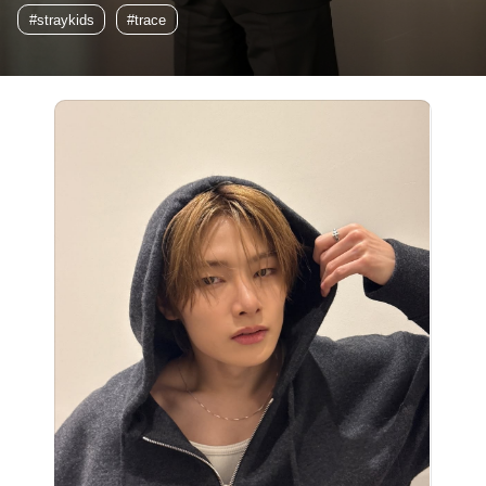
#straykids
#trace