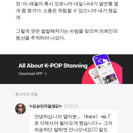
찬: 아, 얘들아 혹시 모르니까 내일 너네가 발연통 몇
개 좀 챙겨가. 소총은 위험할 수 있으니까 내가 챙길
게
그렇게 셋은 쌀쌀해져가는 바람을 맞으며 의뢰인의
동선을 추적하러 나섰다.
총 2개의 댓글
✨️김승민개잘생김✨️
26.03.07
안녕하십니까 열어분... 《trace》 ep.7
로 이제서야 돌아오게 됐습니다ㅜ 그저
죄송하단 말밖엔 안나오네요🤦‍♀️ 말도