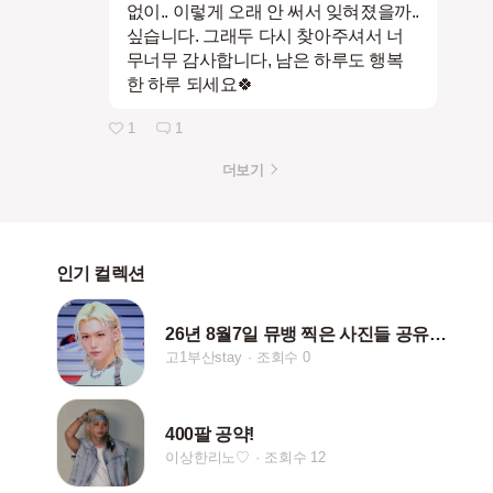
없이.. 이렇게 오래 안 써서 잊혀졌을까..
싶습니다. 그래두 다시 찾아주셔서 너
무너무 감사합니다, 남은 하루도 행복
한 하루 되세요🍀
1
1
더보기
인기 컬렉션
26년 8월7일 뮤뱅 찍은 사진들 공유 해욥ㅎㅎ
고1부산stay
조회수 0
400팔 공약!
이상한리노♡
조회수 12