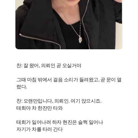
찬: 잘 왔어, 의뢰인 곧 오실거야
그때 마침 밖에서 걸음 소리가 들려왔고, 곧 문이 열
렸다.
찬: 오랜만입니다, 의뢰인. 여기 앉으시죠.
태희야 차 한잔만 타와
태희가 일어나려 하자 현진은 슬쩍 일어나
자기가 차를 타러 간다