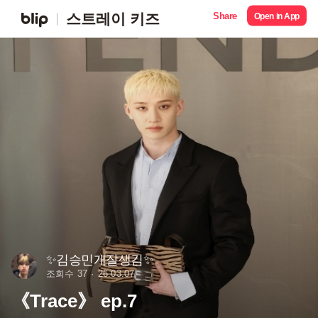
Share
스트레이 키즈
Open in App
✨️김승민개잘생김✨️
조회수 37
26.03.07
《Trace》 ep.7