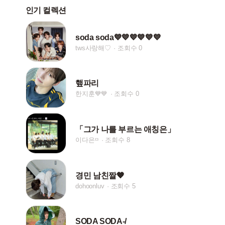
인기 컬렉션
soda soda💙💙💙💙💙💙
tws사랑해♡
조회수 0
햎파리
한지훈💙💙
조회수 0
「그가 나를 부르는 애칭은」
이다은ᵋᵌ
조회수 8
경민 남친짤🧡
dohoonluv
조회수 5
SODA SODA-/