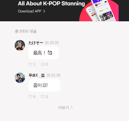
총 2개의 댓글
たけそー
26.02.05
最高！ 🥰
1
0
푸르☾_접
26.02.06
줍이요!
0
0
더보기