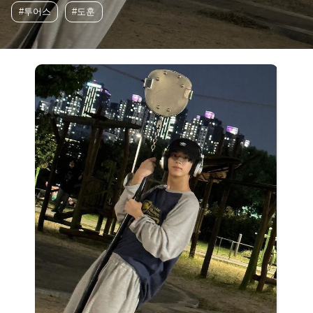
#투어스
#도훈