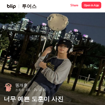
Share
투어스
Open in App
똥개훈
조회수 151
26.02.05
너무 예쁜 도훈이 사진