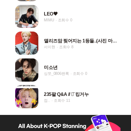
LEO🖤
MIMU
조회수 0
앨리즈맘 찢어지는 1등들..(사진 마니 못찌겄등...)
서이현
조회수 8
미소년
싱쪼_0806팬록
조회수 0
235팔 Q&A // ‪ᯅ̈ 킹거누
접..
조회수 11