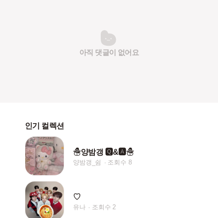
아직 댓글이 없어요
인기 컬렉션
☃양밤갱 🆀&🅰☃
양밤갱_쉼
조회수 8
♡
유나
조회수 2