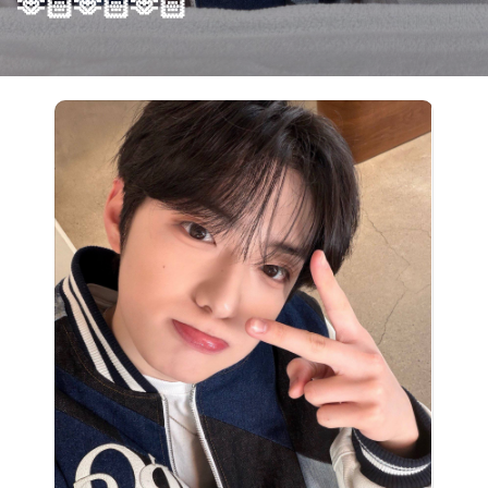
🫶🏻🫶🏻🫶🏻