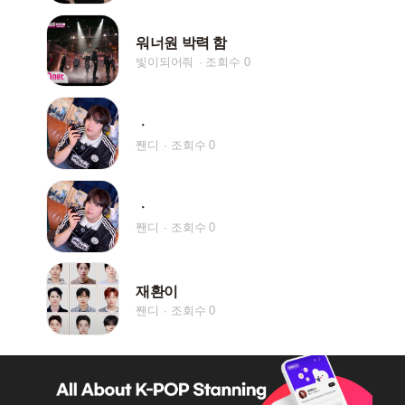
워너원 박력 함
빛이되어줘
조회수 0
ㆍ
짼디
조회수 0
ㆍ
짼디
조회수 0
재환이
짼디
조회수 0