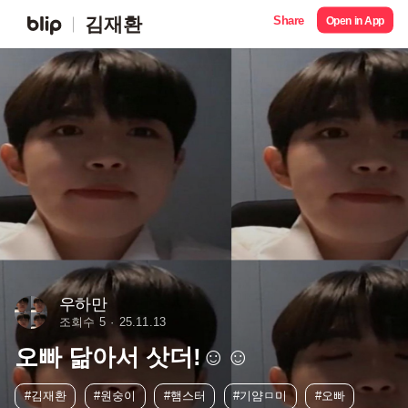
Share
김재환
Open in App
우하만
조회수 5
25.11.13
오빠 닮아서 삿더!☺️☺️
#김재환
#원숭이
#햄스터
#기얌ㅁ미
#오빠