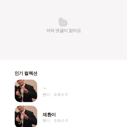
아직 댓글이 없어요
인기 컬렉션
ㆍ
짼디
조회수 0
재환이
짼디
조회수 0