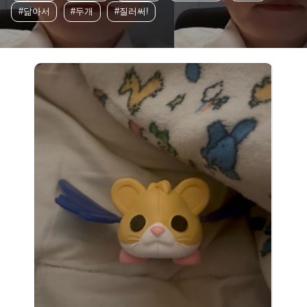
#닮아서
#두개
#질러써!