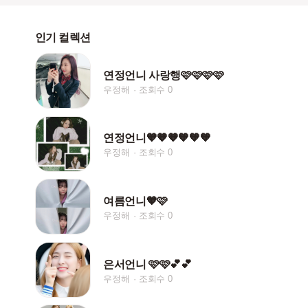
인기 컬렉션
연정언니 사랑행🩷🩷🩷🩷
우정해
조회수 0
연정언니🧡🧡🧡🧡🧡🧡
우정해
조회수 0
여름언니🧡🩷
우정해
조회수 0
은서언니 🩷🩷💕💕
우정해
조회수 0