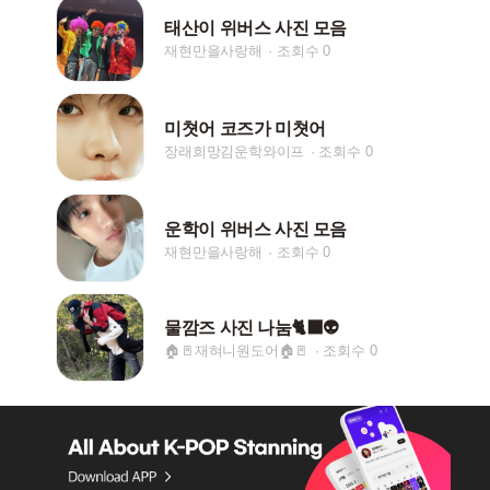
태산이 위버스 사진 모음
재현만을사랑해
조회수 0
미쳣어 코즈가 미쳣어
장래희망김운학와이프
조회수 0
운학이 위버스 사진 모음
재현만을사랑해
조회수 0
물깜즈 사진 나눔🐈‍⬛👽
🏠🚪재혀니원도어🏠🚪
조회수 0