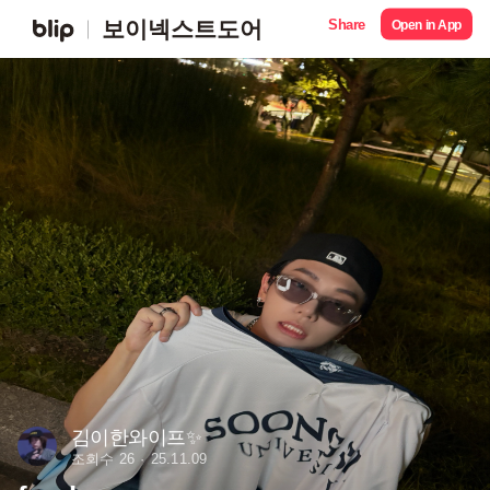
Share
보이넥스트도어
Open in App
김이한와이프✨
조회수 26
25.11.09