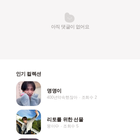
아직 댓글이 없어요
인기 컬렉션
명명이
400년약속했잖아
조회수 2
리토를 위한 선물
뭉이🐶
조회수 5