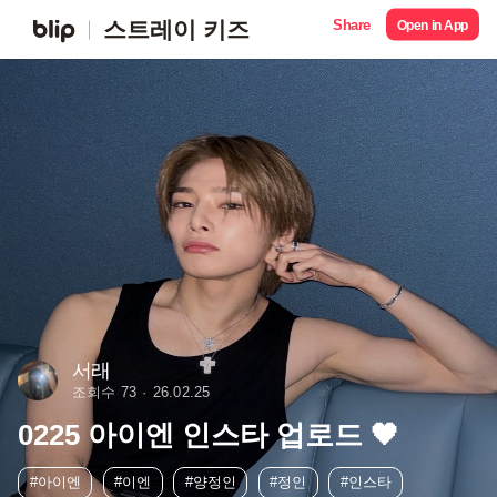
Share
스트레이 키즈
Open in App
서래
조회수 73
26.02.25
0225 아이엔 인스타 업로드 🖤
#아이엔
#이엔
#양정인
#정인
#인스타