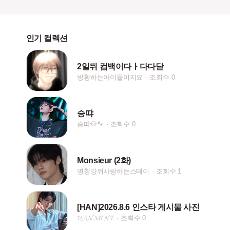
인기 컬렉션
2일뒤 컴백이다ㅏ다다닫
방황하는아이들이지요
조회수 0
승땨
승땨🐶🐾
조회수 0
Monsieur (2화)
명창강쥐사랑하는스테이
조회수 1
[HAN]2026.8.6 인스타 게시물 사진
𝓗𝓐𝓝𝓜𝓘𝓝𝓘
조회수 0