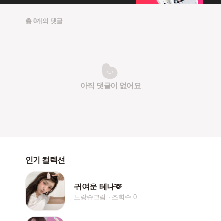
총 0개의 댓글
아직 댓글이 없어요
인기 컬렉션
귀여운 테나🫶
노랑슈크림
조회수 0