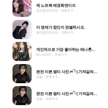
제 노트북 배경화면이므
생각중인어피치
조회수 0
이 명제가 참인지 판별하시오.
생각중인어피치
조회수 0
개인적으로 가장 좋아하는 테나🐣사진
테나바라기
조회수 0
완전 이쁜 핖티 사진 ꗯ ིྀ ( 가져갈려면 핱누르기)
깅설
조회수 6
완전 이쁜 핖티 사진 ꗯ ིྀ ( 가져갈려면 핱누르기)
깅설
조회수 6