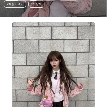
#최강기여미
#사랑해