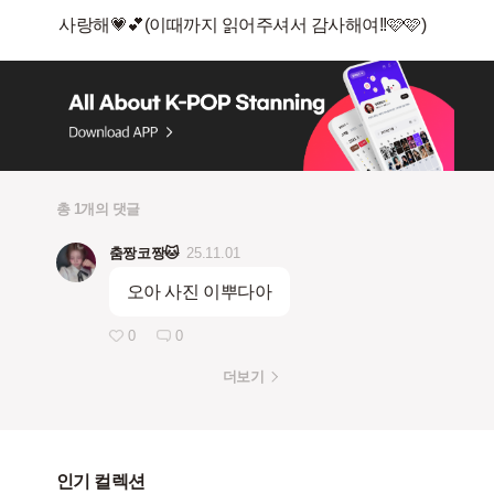
총 1개의 댓글
춤짱코짱🐱
25.11.01
오아 사진 이뿌다아
0
0
더보기
인기 컬렉션