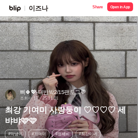
Share
이즈나
Open in App
삐🍀💖-대반박2/15팬로그💬
조회수 17
25.11.01
최강 기여미 사랑둥이 ♡♡♡♡ 세
뱌뱌🩷🩷
#막냉이
#기여미
#정세비
#최강미녀