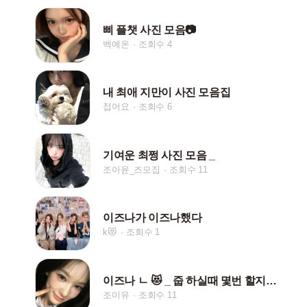
삐 플챗 사진 모음📷
백예온
조회수 4
내 최애 지만이 사진 모음집
접어요
조회수 6
기여운 최쩡 사진 모음 _
조아윤_즈모집
조회수 11
이즈나가 이즈나했다
k😻
조회수 1
이즈나 ㄴ 😻 _ 줍 하실때 몇번 할지 알려주세요 !!
조미유
조회수 11