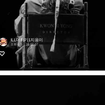
ILL더하기1지용이
조회수 5
26.02.07
🤍