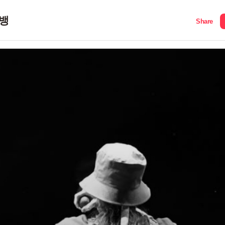
뱅
Share