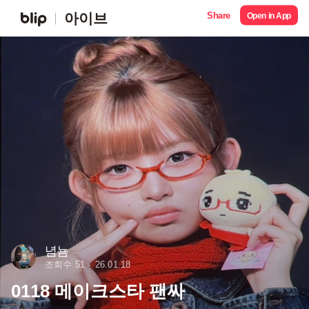
Share
아이브
Open in App
념뇸
조회수 51
26.01.18
0118 메이크스타 팬싸