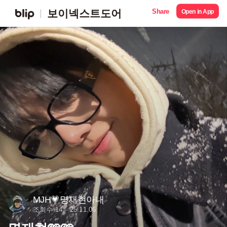
Share
보이넥스트도어
Open in App
MJH💗명재현아내
조회수 14
25.11.06