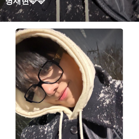
명재현🩷🩷