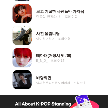
보고 기절한 사진들만 가져옴
단유설_반확&밤리
조회수 2
사진 올립니당
아이원더원더
조회수 0
태마태(저장시 댓, 핱)
B_N_D_
조회수 14
바탕화면
명재현우리꺼원도어너꺼
조회수 1