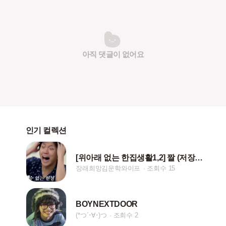
아직 댓글이 없어요
인기 컬렉션
[위아래 없는 한집생활1,2] 짤 (저장시 핱/댓)
장래희망김운학와이프
조회수 15
BOYNEXTDOOR
(*つ´･∀･)つ
조회수 2