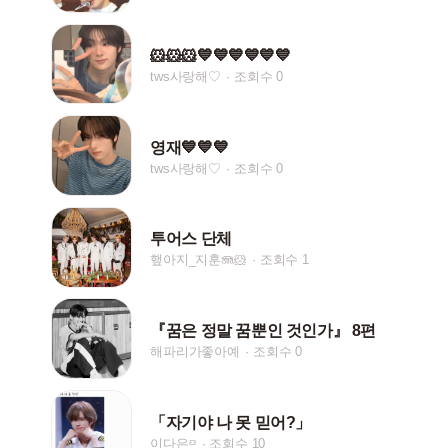
🐹🐹🐹💙💙💙💙💙💙
tws사랑해♡
조회수 0
영재💙💙💙
tws사랑해♡
조회수 0
투어스 단체
햎아지_지훈🪼🐹
조회수 1
『꿈은 정말 꿈뿐인 것인가』 8편
해파리가좋아예
조회수 0
「자기야 나 못 믿어?」
이다은ᵋᵌ
조회수 10