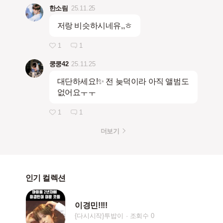
한소림
25.11.25
저랑 비슷하시네유,,ㅎ
1
1
쿵쿵42
25.11.25
대단하세요!✨️ 전 늦덕이라 아직 앨범도
없어요ㅜㅜ
1
1
더보기
인기 컬렉션
이경민!!!!
{다시시작}투밥이
조회수 0