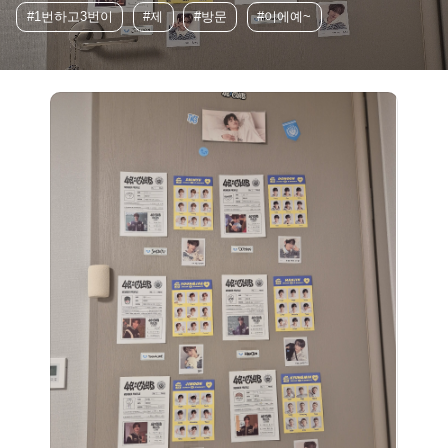
#1번하고3번이
#제
#방문
#이에예~