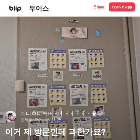
Share
투어스
Open in App
미니후니러버ㅓㅓㅓㅓㅓㅓㅓ🐥🐻
조회수 150
25.11.25
이거 제 방문인데 과한가요?