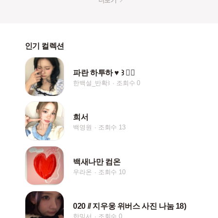
더보기
인기 컬렉션
파란 하투하 ♥︎ ꒱ 🧚‍♀️
한백설_반확꒱
조회수 0
희서
백영원
조회수 13
백새나만 컴온
우라온
조회수 10
020 // 지우웅 위버스 사진 나눔 18)
한밍서
조회수 0