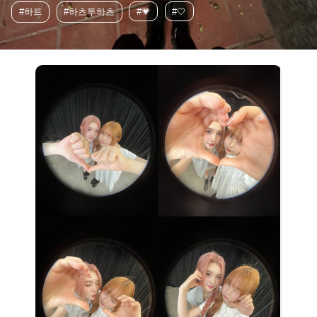
#하트
#하츠투하츠
#💗
#🤍