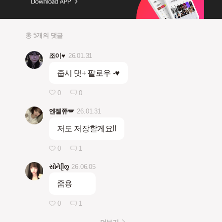
총 5개의 댓글
조이♥︎
26.01.31
줍시 댓+ 팔로우 -♥️
0
0
엔젤쮸🪽
26.01.31
저도 저장할게요!!
0
1
સોનેᥫო̤̮
26.06.05
줍용
0
1