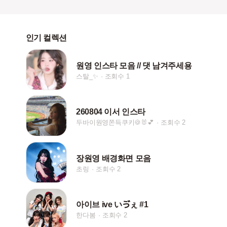
인기 컬렉션
원영 인스타 모음 // 댓 남겨주세용
스탈_✨
조회수 1
260804 이서 인스타
두바이원영쫀득쿠키🍪🐰💕
조회수 2
장원영 배경화면 모음
초링
조회수 2
아이브 ive いゔぇ #1
한다봄
조회수 2