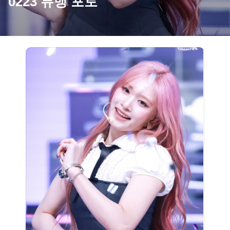
0223 뮤뱅 포토