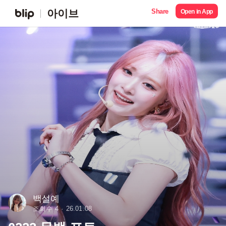
Share
아이브
Open in App
백설예
조회수 4
26.01.08