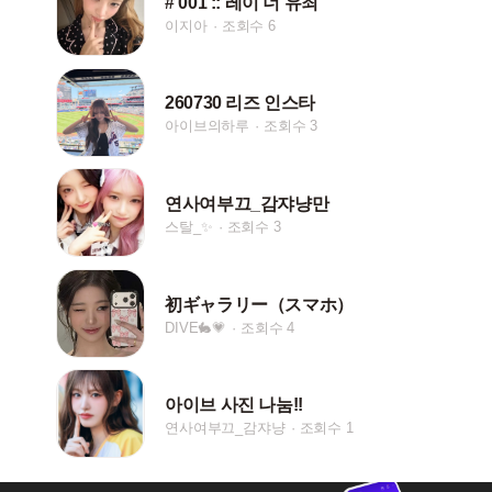
# 001 :: 레이 너 유죄
이지아
조회수 6
260730 리즈 인스타
아이브의하루
조회수 3
연사여부끄_감쟈냥만
스탈_✨
조회수 3
初ギャラリー（スマホ）
DIVE🐇💗
조회수 4
아이브 사진 나눔!!
연사여부끄_감쟈냥
조회수 1