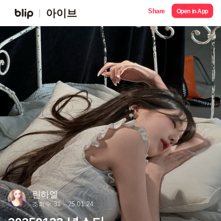
Share
아이브
Open in App
린하엘
조회수 31
25.01.24