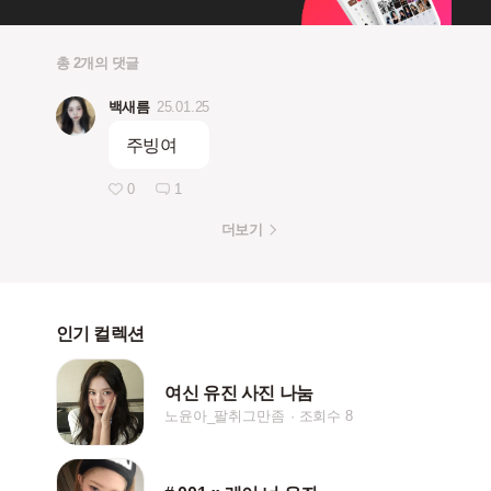
총 2개의 댓글
백새름
25.01.25
주빙여
0
1
더보기
인기 컬렉션
여신 유진 사진 나눔
노윤아_팔취그만좀
조회수 8