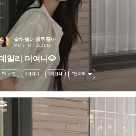
송하빵이젤루좋아
조회수 44
25.11.09
데일리 더여니🐶
#이서연
#더여니
#데일리
#돌아와..❤️