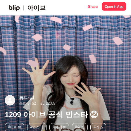
Share
아이브
Open in App
류다설
조회수 52
25.12.09
1209 아이브 공식 인스타 ②
#아이브
#인스타
#다이브
#원영
#리즈