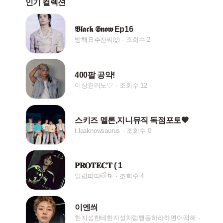
인기 컬렉션
𝕭𝖑𝖆𝖈𝖐 𝕾𝖓𝖔𝖜 Ep16
방해요추찬씨🐺
조회수 2
400팔 공약!
이상한리노♡
조회수 12
스키즈 멜론,지니뮤직 독점포토🧡
t.laaknowsaurus
조회수 0
𝐏𝐑𝐎𝐓𝐄𝐂𝐓 ( 1
알럽땨땨🐶ᩚ🌀
조회수 4
이엔씌
한지성한테한지성처럼행동하라하면어떡해