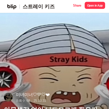
Share
스트레이 키즈
Open in App
미너미너🤍💛🤍❤️
조회수 68
25.10.31