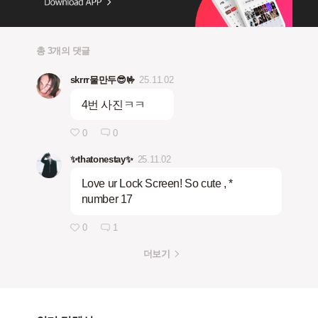
총 3개의 댓글
skrrr물만두😎🤟
25.11.02
4번 사진ㅋㅋ
0
0
✨thatonestay✨
25.11.02
Love ur Lock Screen! So cute , *
number 17
0
1
더보기