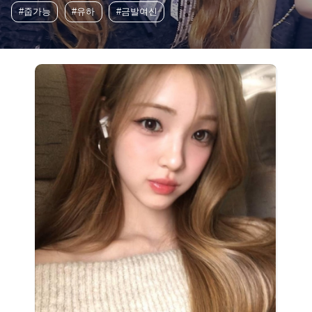
#줍가능
#유하
#금발여신