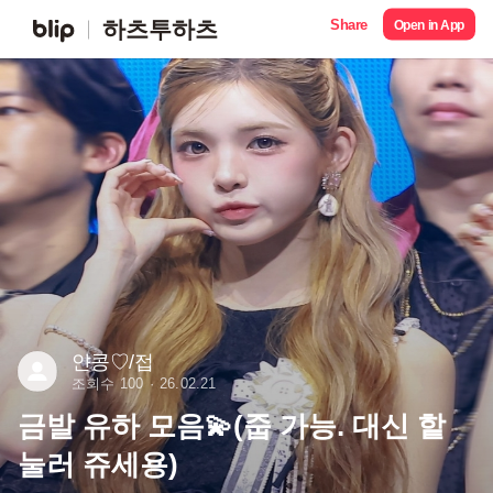
Share
하츠투하츠
Open in App
얀콩♡/접
조회수 100
26.02.21
금발 유하 모음💫(줍 가능. 대신 핱
눌러 쥬세용)