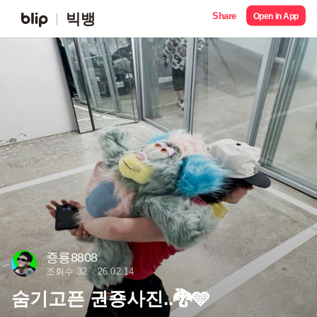
Share
빅뱅
Open in App
죵룡8808
조회수 32
26.02.14
숨기고픈 권죵사진..🐉🩵