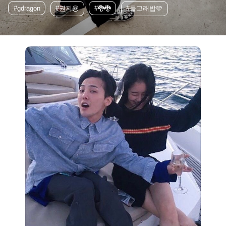
#gdragon
#권지용
#🐉🐉
#돌고래밥🩵