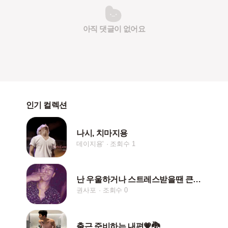
아직 댓글이 없어요
인기 컬렉션
나시, 치마지용
데이지용'
조회수 1
난 우울하거나 스트레스받을땐 큰승씨 얼굴을봐...
권사포
조회수 0
출근 준비하는 내편💗🐉