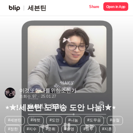
Share
세븐틴
Open in App
이것또한나를위한소린가
조회수 97
25.01.27
⋆✮!세븐틴 도무송 도안 나눔!✮⋆
#세븐틴
#캐럿
#도안
#나눔
#도무송
#승철
#정한
#지수
#준휘
#순영
#원우
#지훈