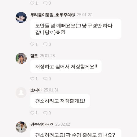
1
0
우리둘이뭉침_호우주의😗
25.01.27
도안들 넘 예뻐요오(그냥 구경만 하다
갑니당ㅇ)🫶🏻
1
0
맬로
25.01.28
저장하고 싶어서 저장할게요!!
1
0
소디아
25.01.31
갠소하려고 저장할게요!
1
0
권수녕아내ㅇ
25.02.02
갠소하려고요! 팡 순영 줍해도 되냐요?