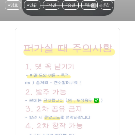
#명호
#민규
#석민
#승관
#한솔
#찬