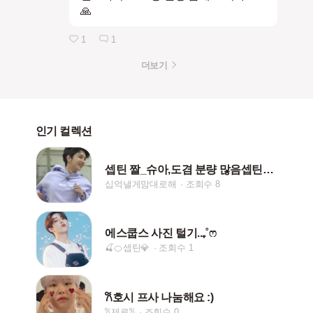
🙏
1
1
더보기
인기 컬렉션
셉틴 짤_슈아,도겸 분량 많음셉틴덕에웃음장벽높아져요ㅠ
십억낼게맘대로해
조회수 8
에스쿱스 사진 털기..₊˚ෆ
🍒🍊셉틴💎
조회수 1
𐙚호시 프사 나눔해요 :)
𐙚제로𐙚
조회수 0