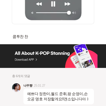
총 6개의 댓글
나꾸쨩
25.01.27
예쁘다 정한이,월드 준휘,팡 순영이,손
오공 명호 저장할게요!!갠소입니다아ㅏ