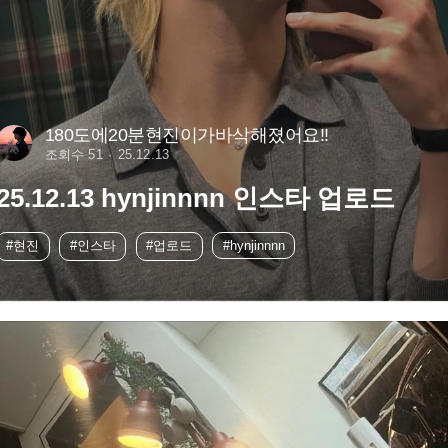
180도에20분현진이가바삭해졌어요!!
조회수 51
25.12.13
25.12.13 hynjinnnn 인스타 업로드
#현진
#인스타
#업로드
#hynjinnnn